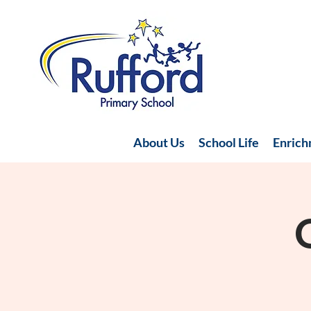
About Us
School Life
Enric