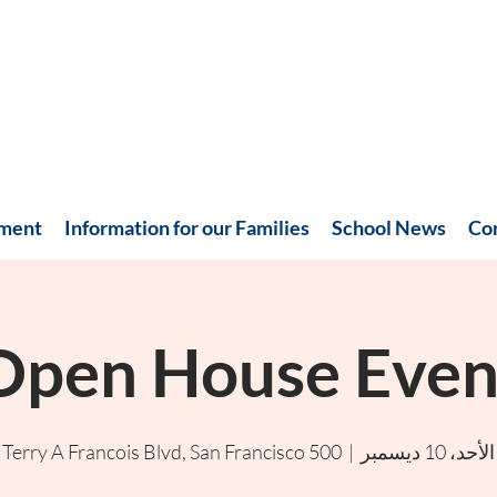
hment
Information for our Families
School News
Co
Open House Even
الأحد، 10 ديسمبر
  |  
500 Terry A Francois Blvd, San Francisco