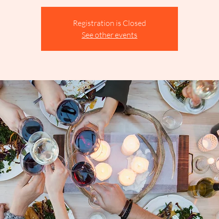
Registration is Closed
See other events