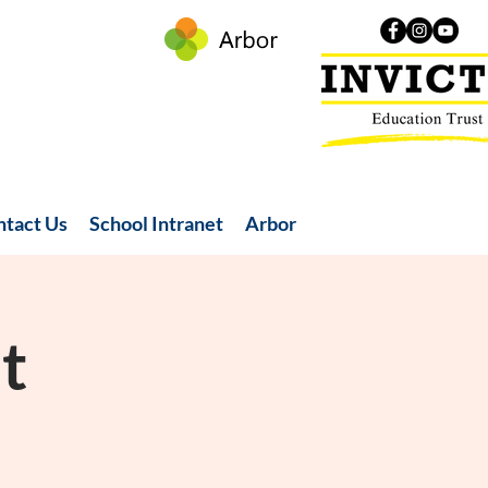
ntact Us
School Intranet
Arbor
t