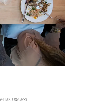
500 Terry A Francois Blvd, San Francisco, 500 Terry A Francois Blvd, San Francisco, CA 94158, USA